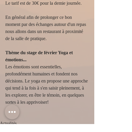
Le tarif est de 30€ pour la demie journée.
En général afin de prolonger ce bon 
moment par des échanges autour d'un repas 
nous allons dans un restaurant à proximité 
de la salle de pratique.
Thème du stage de février Yoga et 
émotions...
Les émotions sont essentielles, 
profondément humaines et fondent nos 
décisions. Le yoga en propose une approche 
qui tend à la fois à s'en saisir pleinement, à 
les explorer, en être le témoin, en quelques 
sortes à les apprivoiser!
Actualités