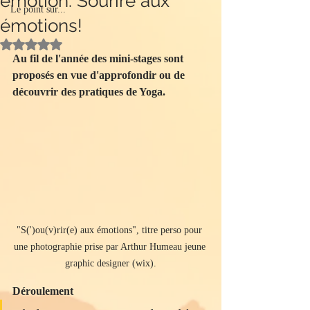
émotion: Sourire aux
Le point sur...
émotions!
Noté NaN étoiles sur 5.
Au fil de l'année des mini-stages sont 
proposés en vue d'approfondir ou de 
découvrir des pratiques de Yoga. 
"S(')ou(v)rir(e) aux émotions", titre perso pour 
une photographie prise par Arthur Humeau jeune 
graphic designer (wix).
Déroulement