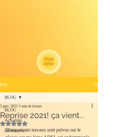
Post
BLOG
5 janv. 2021
1 min de lecture
BLOG
Reprise 2021! ça vient...
Actualités
Noté NaN étoiles sur 5.
D'importants travaux sont prévus sur le 
Ouvertures...