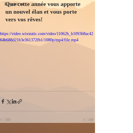
Que cette année vous apporte 
Le point sur...
un nouvel élan et vous porte 
vers vos rêves!
https://video.wixstatic.com/video/11062b_b109368ac42
64b688d21b3e361372fb1/1080p/mp4/file.mp4