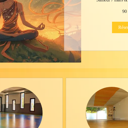
90
90
euros
Rése