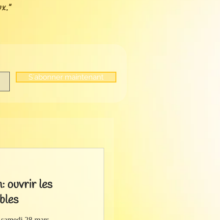
x."
S`abonner maintenant
: ouvrir les
bles
 samedi 28 mars