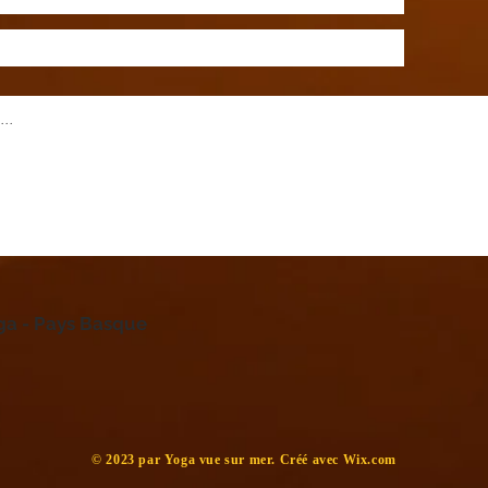
oga - Pays Basque
​© 2023 par Yoga vue sur mer. Créé avec
Wix.com