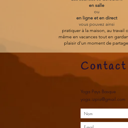
en salle
ou
en ligne et en direct
vous pouvez ainsi
pratiquer à la maison, au travail 
même en vacances tout en gardan
plaisir d'un moment de partage
Contact
Yoga Pays Basque
yoga.izpia@gmail.com
|