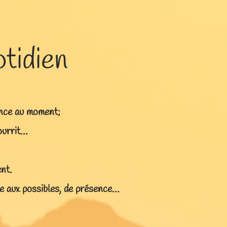
tidien
ence au moment;
rrit...
nt.
re aux possibles, de présence...