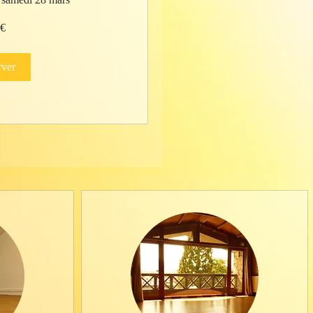
 €
rver