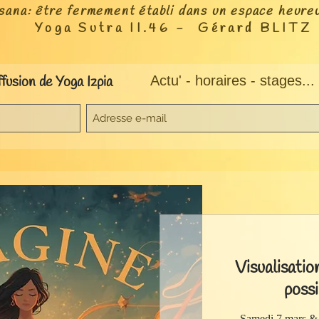
sana: être fermement établi dans un espace h
eureu
Yoga Sutra II.46 - Gérard BLITZ
ffusion de Yoga Izpia
Actu' - horaires - stages...
Visualisation
possi
Samedi 7 mars &