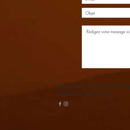
Yoga Izpia - Cours de Hatha Y
Contact: 06 83 24 77 75