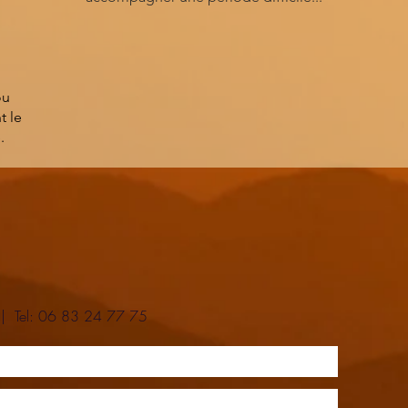
ou
t le
.
 Tel: 06 83 24 77 75